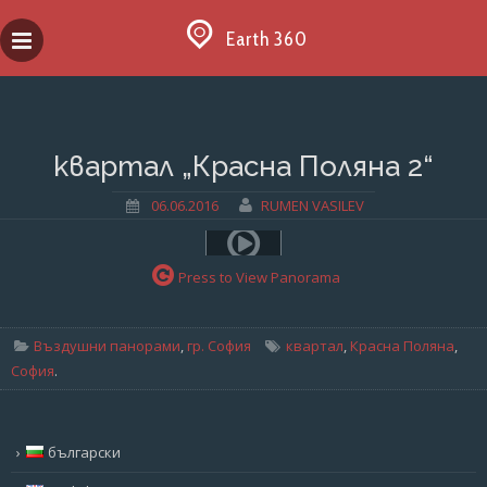
Skip
to
Earth 360
content
квартал „Красна Поляна 2“
06.06.2016
RUMEN VASILEV
Press to View Panorama
Въздушни панорами
,
гр. София
квартал
,
Красна Поляна
,
София
.
български