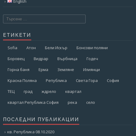
English
Търсене
за:
ЕТИКЕТИ
Sofia
Атон
Бели Искър
Бонсови поляни
Боровец
Видрар
Върбница
Годеч
Горна баня
Ерма
Земляне
Илиянци
Красна Поляна
Република
Света Гора
София
ТЕЦ
град
ждрело
квартал
квартал Република София
река
село
ПОСЛЕДНИ ПУБЛИКАЦИИ
кв. Република 08.10.2020